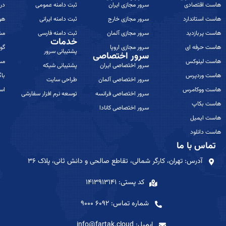
هاست اقتصادی
سرور مجازی ایران
ثبت دامنه عمومی
درب
هاست استاندارد
سرور مجازی خارج
ثبت دامنه ایرانی
هو
هاست پربازدید
سرور مجازی آلمان
ثبت دامنه فارسی
مش
خدمات
هاست حرفه ای
سرور مجازی اروپا
گوا
پشتیبانی سرور
سرور اختصاصی
هاست لینوکس
مس
سرور اختصاصی ایران
پشتیبانی شیکه
هاست وردپرس
باگ
سرور اختصاصی آلمان
طراحی سایت
هاست ووکامرس
اس
سرور اختصاصی فرانسه
توسعه نرم افزار سفارشی
هاست بکاپ
سرور اختصاصی کانادا
هاست ایمیل
هاست دانلود
تماس با ما
آدرس: تهران، کارگر شمالی، تقاطع صالحی و دانش ثانی، پلاک ۳۶
کد پستی: 1413913141
شماره تماس: 6092 9000
ایمیل: info@fartak.cloud