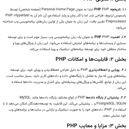
۱.۱. تاریخچه PHP
PHP ابتدا به عنوان Personal Home Page (صفحه شخصی) توسط
راسموس لردورف طراحی شد. اما با گذر زمان و رشد استفاده‌ی آن، نام آن به PHP: Hypertext
Preprocessor تغییر یافت. این زبان به عنوان یکی از اولین زبان‌های برنامه‌نویسی وب شناخته
می‌شود.
۱.۲. اهمیت PHP
PHP به عنوان یک زبان برنامه‌نویسی وب بسیار مهم است و برای توسعه
بسیاری از وبسایت‌ها و برنامه‌های اینترنتی استفاده می‌شود. این زبان از ویژگی‌های پویا و
ساختار منطقی خود برای توسعه برنامه‌های دینامیک و پویا استفاده می‌کند.
بخش ۲: قابلیت‌ها و امکانات PHP
۲.۱. پویایی و انعطاف‌پذیری
PHP به دلیل طراحی انعطاف‌پذیر و پویای خود، برای توسعه
برنامه‌های وبی که نیاز به تعامل با پایگاه‌های داده و داده‌های کاربر دارند، بسیار مناسب است.
این زبان از توابع، کلاس‌ها و ویژگی‌های پیشرفته‌ای برای کنترل و مدیریت داده‌ها استفاده
می‌کند.
۲.۲. پشتیبانی از پایگاه داده‌ها
PHP از انواع مختلف پایگاه داده‌ها مانند MySQL،
PostgreSQL، SQLite و … پشتیبانی می‌کند. این قابلیت به توسعه‌دهندگان امکان می‌دهد تا با
استفاده از PHP، داده‌های خود را به صورت دینامیک و بازتابی در سایت‌ها و برنامه‌های وب
خود نمایش دهند.
بخش ۳: مزایا و معایب PHP