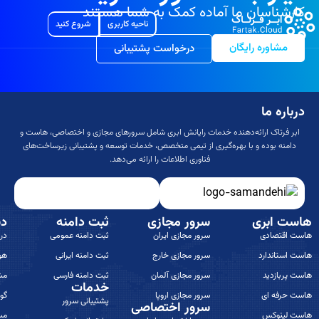
کارشناسان ما آماده کمک به شما هستند
ناحیه کاربری
شروع کنید
مشاوره رایگان
درخواست پشتیبانی
درباره ما
ابر فرتاک ارائه‌دهنده خدمات رایانش ابری شامل سرورهای مجازی و اختصاصی، هاست و
دامنه بوده و با بهره‌گیری از تیمی متخصص، خدمات توسعه و پشتیبانی زیرساخت‌های
فناوری اطلاعات را ارائه می‌دهد.
هاست ابری
سرور مجازی
ثبت دامنه
دس
هاست اقتصادی
سرور مجازی ایران
ثبت دامنه عمومی
درب
هاست استاندارد
سرور مجازی خارج
ثبت دامنه ایرانی
هو
هاست پربازدید
سرور مجازی آلمان
ثبت دامنه فارسی
مش
خدمات
هاست حرفه ای
سرور مجازی اروپا
گوا
پشتیبانی سرور
سرور اختصاصی
هاست لینوکس
مس