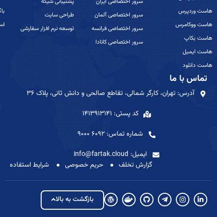
سرور اختصاصی ایران
پشتیبانی شیکه
هاست وردپرس
باگ
سرور اختصاصی آلمان
طراحی سایت
هاست ووکامرس
اس
سرور اختصاصی فرانسه
توسعه نرم افزار سفارشی
هاست بکاپ
سرور اختصاصی کانادا
هاست ایمیل
هاست دانلود
تماس با ما
آدرس: تهران، کارگر شمالی، تقاطع صالحی و دانش ثانی، پلاک ۳۶
کد پستی: 1413913141
شماره تماس: 6092 9000
ایمیل: info@fartak.cloud
گزارش تخلف
حریم خصوصی
شرایط استفاده
بازگشت به بالا