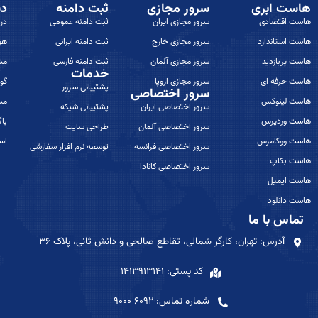
هاست ابری
سرور مجازی
ثبت دامنه
دس
هاست اقتصادی
سرور مجازی ایران
ثبت دامنه عمومی
درب
هاست استاندارد
سرور مجازی خارج
ثبت دامنه ایرانی
هو
هاست پربازدید
سرور مجازی آلمان
ثبت دامنه فارسی
مش
خدمات
هاست حرفه ای
سرور مجازی اروپا
گوا
پشتیبانی سرور
سرور اختصاصی
هاست لینوکس
مس
سرور اختصاصی ایران
پشتیبانی شیکه
هاست وردپرس
باگ
سرور اختصاصی آلمان
طراحی سایت
هاست ووکامرس
اس
سرور اختصاصی فرانسه
توسعه نرم افزار سفارشی
هاست بکاپ
سرور اختصاصی کانادا
هاست ایمیل
هاست دانلود
تماس با ما
آدرس: تهران، کارگر شمالی، تقاطع صالحی و دانش ثانی، پلاک ۳۶
کد پستی: 1413913141
شماره تماس: 6092 9000