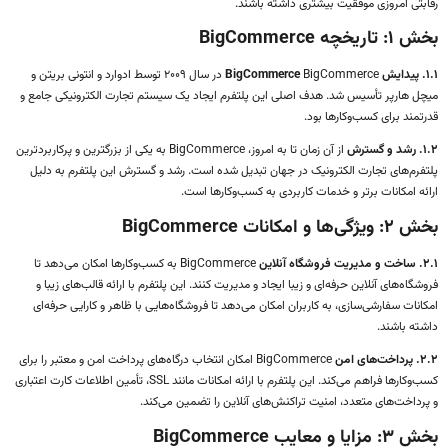
رقابتی امروزی موفقیت بیشتری داشته باشند.
بخش ۱: تاریخچه BigCommerce
۱.۱. پیدایش BigCommerce
BigCommerce در سال ۲۰۰۹ توسط ادوارد و انتونی بریتن و
میچل هارپر تأسیس شد. هدف اصلی این پلتفرم ایجاد یک سیستم تجارت الکترونیکی جامع و
قدرتمند برای کسب‌وکارها بود.
۱.۲. رشد و گسترش
از آن زمان تا به امروز، BigCommerce به یکی از بزرگترین و پرکاربردترین
پلتفرم‌های تجارت الکترونیک در جهان تبدیل شده است. رشد و گسترش این پلتفرم به دلیل
ارائه امکانات برتر و خدمات کاربردی به کسب‌وکارها است.
بخش ۲: ویژگی‌ها و امکانات BigCommerce
۲.۱. ساخت و مدیریت فروشگاه آنلاین
BigCommerce به کسب‌وکارها امکان می‌دهد تا
فروشگاه‌های آنلاین حرفه‌ای و زیبا ایجاد و مدیریت کنند. این پلتفرم با ارائه قالب‌های زیبا و
امکانات سفارشی‌سازی، به کاربران امکان می‌دهد تا فروشگاه‌هایی با ظاهر و کارایی حرفه‌ای
داشته باشند.
۲.۲. پرداخت‌های امن
BigCommerce امکان انتخاب درگاه‌های پرداخت امن و معتبر را برای
کسب‌وکارها فراهم می‌کند. این پلتفرم با ارائه امکانات مانند SSL، تأمین اطلاعات کارت اعتباری
و پرداخت‌های متعدد، امنیت تراکنش‌های آنلاین را تضمین می‌کند.
بخش ۳: مزایا و معایب BigCommerce