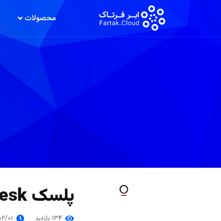
محصولات
پلسک Plesk
134 بازدید
02/01