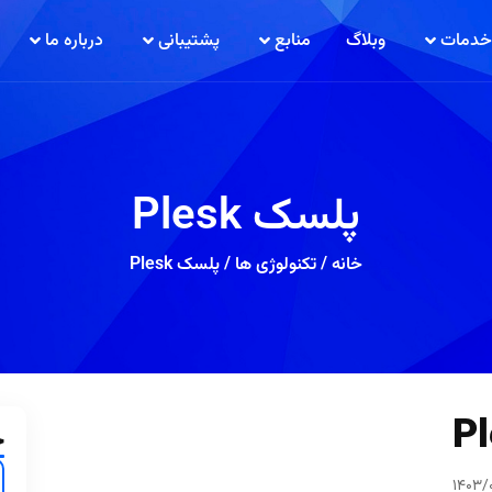
خدمات
وبلاگ
منابع
پشتیبانی
درباره ما
پلسک Plesk
خانه
/
تکنولوژی ها
/
پلسک Plesk
ج
1403/